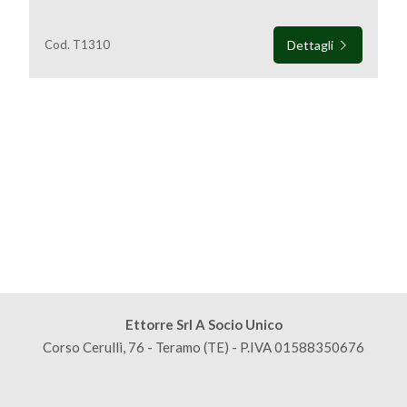
Cod. T1310
Dettagli
Locali
minimi
Qualsiasi
1
2
Ettorre Srl A Socio Unico
Corso Cerulli, 76 - Teramo (TE) - P.IVA 01588350676
3
4