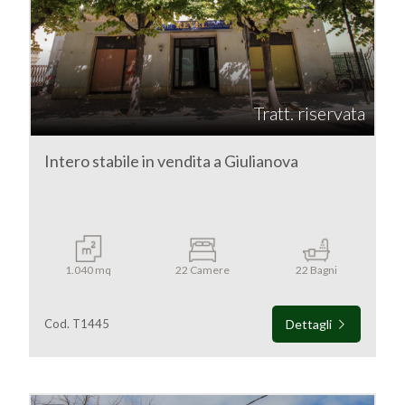
Teramo
Giulianova
Tratt. riservata
Intero stabile in vendita a Giulianova
Tipologia
-
1.040 mq
22 Camere
22 Bagni
multiscelta
Cod. T1445
Dettagli
Qualsiasi
Residenziali