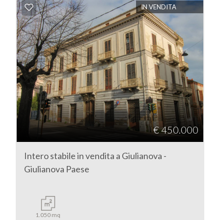
IN VENDITA
Commerciali
Terreni
Prezzo
€ 450.000
Intero stabile in vendita a Giulianova -
Giulianova Paese
Totale
mq
1.050 mq