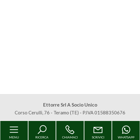
Commerciali
Terreni
Prezzo
Ettorre Srl A Socio Unico
Corso Cerulli, 76 - Teramo (TE) - P.IVA 01588350676
Totale
mq
Sitemap
Privacy Policy
Cookie Policy
MENU
RICERCA
CHIAMACI
SCRIVICI
WHATSAPP