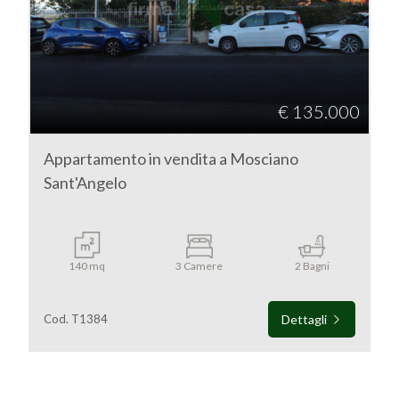
Teramo
Mosciano Sant'Angelo
€ 135.000
Appartamento in vendita a Mosciano
Sant'Angelo
Tipologia
-
140 mq
3 Camere
2 Bagni
multiscelta
Cod. T1384
Dettagli
Qualsiasi
Residenziali