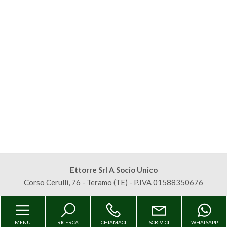
Commerciali
Terreni
Prezzo
Ettorre Srl A Socio Unico
Corso Cerulli, 76 - Teramo (TE) - P.IVA 01588350676
Totale
mq
Sitemap
Privacy Policy
Cookie Policy
MENU
RICERCA
CHIAMACI
SCRIVICI
WHATSAPP