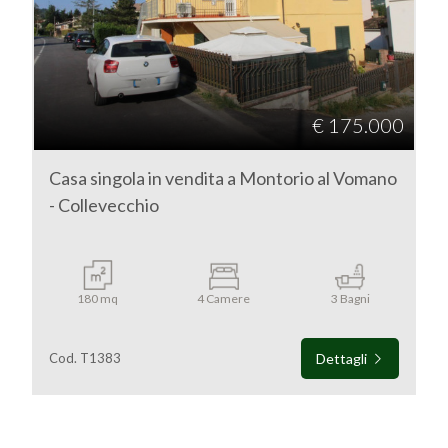
Teramo
Montorio al Vomano
€ 175.000
Casa singola in vendita a Montorio al Vomano
- Collevecchio
Tipologia
-
180 mq
4 Camere
3 Bagni
multiscelta
Cod. T1383
Dettagli
Qualsiasi
Residenziali