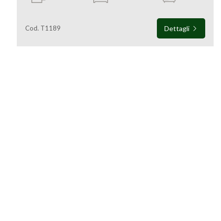
Commerciali
Cod. T1189
Dettagli
Terreni
Prezzo
Totale
mq
Ettorre Srl A Socio Unico