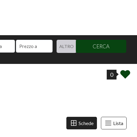
CERCA
ALTRO
0
Schede
Lista