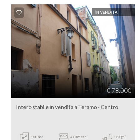
IN VENDITA
Teramo
Teramo
Tipologia
€ 78.000
-
multiscelta
Intero stabile in vendita a Teramo - Centro
Qualsiasi
160 mq
4 Camere
1 Bagni
Residenziali