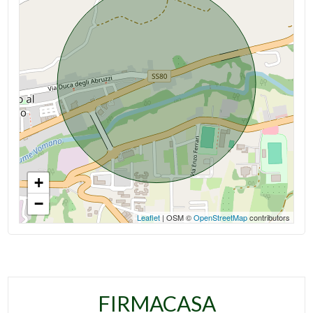
+
−
Leaflet
| OSM ©
OpenStreetMap
contributors
FIRMACASA