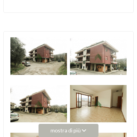
4
5
5+
Camere
minime
Qualsiasi
1
2
mostra di più