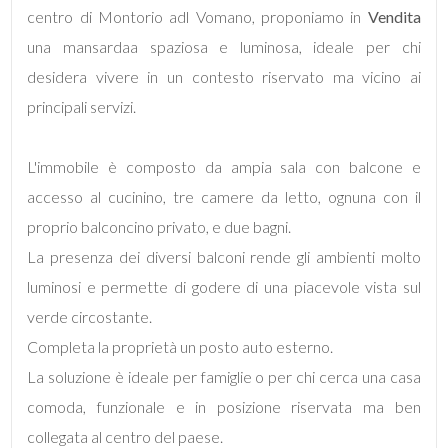
centro di Montorio adl Vomano, proponiamo in
Vendita
una mansardaa spaziosa e luminosa, ideale per chi
desidera vivere in un contesto riservato ma vicino ai
principali servizi.
Locali
minimi
L'immobile è composto da ampia sala con balcone e
accesso al cucinino, tre camere da letto, ognuna con il
Qualsiasi
proprio balconcino privato, e due bagni.
La presenza dei diversi balconi rende gli ambienti molto
1
luminosi e permette di godere di una piacevole vista sul
verde circostante.
2
Completa la proprietà un posto auto esterno.
La soluzione è ideale per famiglie o per chi cerca una casa
3
comoda, funzionale e in posizione riservata ma ben
collegata al centro del paese.
4