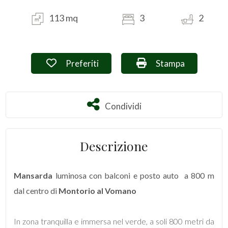
113 mq
3
2
Commerciali
Terreni
Preferiti: Cod. T1400
Stampa: Cod. T140
Preferiti
Stampa
Prezzo
Condividi
Condividi
Descrizione
Mansarda
luminosa con balconi e posto auto  a 800 m
Totale
dal centro di
Montorio al Vomano
mq
In zona tranquilla e immersa nel verde, a soli 800 metri da