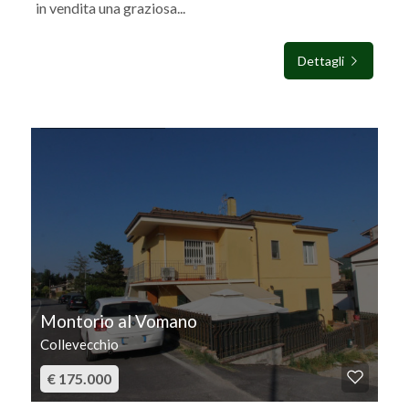
in vendita una graziosa...
Dettagli
IN VENDITA
Montorio al Vomano
Collevecchio
€ 175.000