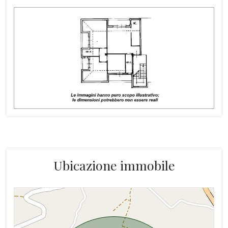
Esposizione: N-O-S
Balconi: Presente
Cucina: Cucinotto
Doccia
Infissi in legno
Tapparelle
Ubicazione immobile