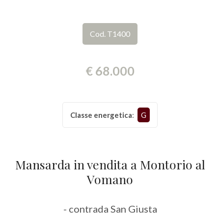
Provincia
Cod. T1400
Comune
€ 68.000
Classe energetica
:
G
Tipologia
-
multiscelta
Mansarda in vendita a Montorio al
Vomano
Qualsiasi
- contrada San Giusta
Residenziali