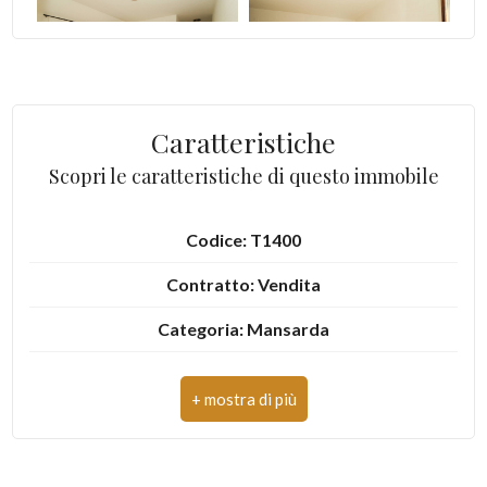
3
4
Caratteristiche
5
Scopri le caratteristiche di questo immobile
5+
Codice: T1400
Contratto: Vendita
Altre
opzioni
Categoria: Mansarda
-
Indirizzo: contrada San Giusta
multiscelta
Comune: Montorio al Vomano
Giardino
Totale mq: 113 mq